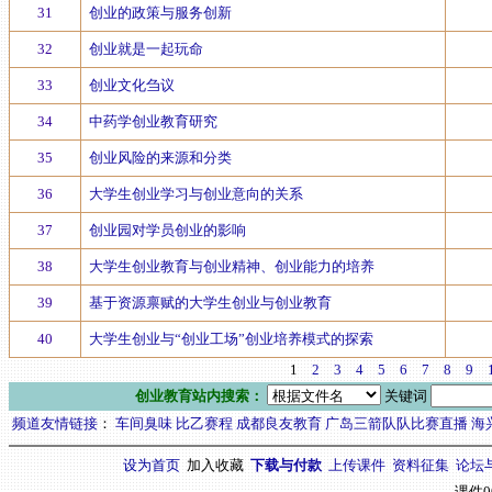
31
创业的政策与服务创新
32
创业就是一起玩命
33
创业文化刍议
34
中药学创业教育研究
35
创业风险的来源和分类
36
大学生创业学习与创业意向的关系
37
创业园对学员创业的影响
38
大学生创业教育与创业精神、创业能力的培养
39
基于资源禀赋的大学生创业与创业教育
40
大学生创业与“创业工场”创业培养模式的探索
1
2
3
4
5
6
7
8
9
创业教育
站内搜索：
关键词
频道友情链接
：
车间臭味
比乙赛程
成都良友教育
广岛三箭队队比赛直播
海
设为首页
加入收藏
下载与付款
上传课件
资料征集
论坛
课件0