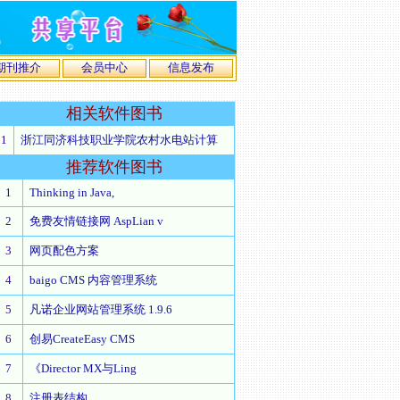
期刊推介
会员中心
信息发布
相关
软件图书
1
浙江同济科技职业学院农村水电站计算
推荐
软件图书
1
Thinking in Java,
2
免费友情链接网 AspLian v
3
网页配色方案
4
baigo CMS 内容管理系统
5
凡诺企业网站管理系统 1.9.6
6
创易CreateEasy CMS
7
《Director MX与Ling
8
注册表结构