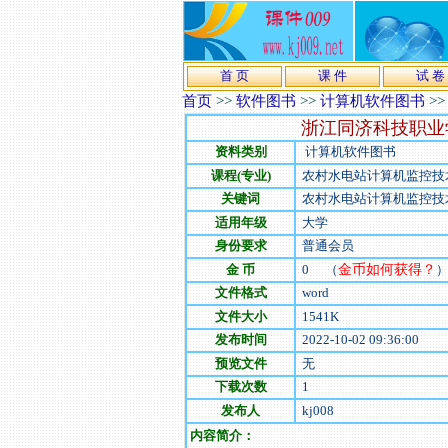
首 页
课 件
试 卷
首页
>>
软件图书
>>
计算机软件图书
>
浙江同济科技职业
资料类别
计算机软件图书
课程(专业)
农村水电站计算机监控技
关键词
农村水电站计算机监控技
适用年级
大学
身份要求
普通会员
金 币
0
（
金币如何获得？
文件格式
word
文件大小
1541
K
发布时间
2022-10-02 09:36:00
预览文件
无
下载次数
1
发布人
kj008
内容简介：