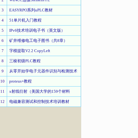
3
EASYRPO系列uPLC教材
4
51单片机入门教程
5
IPv6技术培训电子书（英文版）
6
矿井维修电工电子图书（共8章）
7
字模提取V2.2 CopyLeft
8
三棱初级PLC教程
9
从零开始学电子元器件识别与检测技术
10
proteus+教程
11
x射线衍射（美国大学的159个材料
12
电磁兼容测试和控制技术培训教材