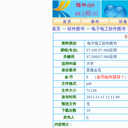
首 页
课 件
试 卷
首页
>>
软件图书
>>
电子电工软件图书
S
资料类别
电子电工软件图书
课程(专业)
S7-200 S7-300应用
关键词
S7-200|S7-300应用
适用年级
大学
身份要求
普通会员
金 币
0
（
金币如何获得？
文件格式
pdf
文件大小
7112
K
发布时间
2011-11-11 12:11:00
预览文件
无
下载次数
19
发布人
lj
内容简介：