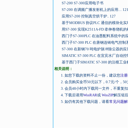
S7-200 S7-300应用电子书
S7-200 在调频广播发射机上的应用.... 12
应用S7-200 控制真空烘干炉.. 127
基于MODBUS 协议PLC 通信的模块化实现..
用S7-300 实现K2511A-FD 牵伸卷绕机的
西门子S7-300PLC 在油墨配料系统中的应用
西门子S7-300 PLC 在唐钢连铸电气控制系统
S7-300 在新钢70 吨电炉脉冲除尘器的应用..
SIMATIC S7-300 PLC 在宜宾水厂自动
基于西门子SIMATIC S7-300 的注模工业
相关说明：
1. 如您下载的资料不止一份，建议您
注册
2. 会员购买金币50元以下，0.7元/个，50
3. 会员48小时内下载同一文件，不重复
4. 下载后请用
WinRAR
或
WinZIP
解压缩
5. 如仍有其他下载问题，请看
常见问题解