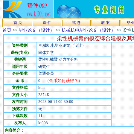
首 页
课 件
试 卷
教 案
毕
首页
>>
毕业论文（设计）
>>
机械机电毕业论文（设计）
>>
柔性
柔性机械臂的模态综合建模及其
资料类别
机械机电毕业论文（设计）
课程(专业)
固体力学
关键词
柔性机械臂|动力学分析
适用年级
研究生
身份要求
普通会员
金 币
0
（
金币如何获得？
）
文件格式
htm
文件大小
2874
K
发布时间
2023-06-14 09:30:00
预览文件
无
下载次数
11
发布人
kj008
内容简介：