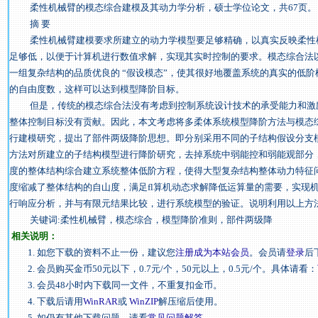
柔性机械臂的模态综合建模及其动力学分析，硕士学位论文，共67页。
摘 要
柔性机械臂建模要求所建立的动力学模型要足够精确，以真实反映柔性机
足够低，以便于计算机进行数值求解，实现其实时控制的要求。模态综合法
一组复杂结构的品质优良的 “假设模态”，使其很好地覆盖系统的真实的低
的自由度数，这样可以达到模型降阶目标。
但是，传统的模态综合法没有考虑到控制系统设计技术的承受能力和激励
整体控制目标没有贡献。因此，本文考虑将多柔体系统模型降阶方法与模态
行建模研究，提出了部件两级降阶思想。即分别采用不同的子结构假设分支
方法对所建立的子结构模型进行降阶研究，去掉系统中弱能控和弱能观部分
度的整体结构综合建立系统整体低阶方程，使得大型复杂结构整体动力特征
度缩减了整体结构的自山度，满足fl算机动态求解降低运算量的需要，实现
行响应分析，并与有限元结果比较，进行系统模型的验证。说明利用以上方
关键词:柔性机械臂，模态综合，模型降阶准则，部件两级降
相关说明：
1. 如您下载的资料不止一份，建议您
注册成为本站会员
。会员请
登录
后
2. 会员购买金币50元以下，0.7元/个，50元以上，0.5元/个。具体请看：
3. 会员48小时内下载同一文件，不重复扣金币。
4. 下载后请用
WinRAR
或
WinZIP
解压缩后使用。
5. 如仍有其他下载问题，请看
常见问题解答
。