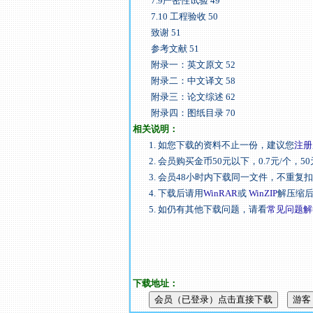
7.9严密性试验 49
7.10 工程验收 50
致谢 51
参考文献 51
附录一：英文原文 52
附录二：中文译文 58
附录三：论文综述 62
附录四：图纸目录 70
相关说明：
1. 如您下载的资料不止一份，建议您
注册
2. 会员购买金币50元以下，0.7元/个，50
3. 会员48小时内下载同一文件，不重复
4. 下载后请用
WinRAR
或
WinZIP
解压缩
5. 如仍有其他下载问题，请看
常见问题解
下载地址：