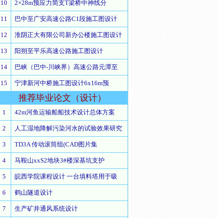
10
2×28m预应力简支T梁桥中神线分
11
巴中至广安高速公路C1段施工图设计
12
淮阴正大有限公司新办公楼施工图设计
13
阳朔至平乐高速公路施工图设计
14
巴峡（巴中-川峡界）高速公路元潭至
15
宁津新河中桥施工图设计6x16m预
推荐
毕业论文（设计）
1
42m河鱼运输船船技术设计总体方案
2
人工湿地降解污染河水的试验效果研究
3
TD3A 传动滚筒组(CAD图片集
4
马鞍山xxS2地块3#楼深基坑支护
5
皖西学院课程设计 一台填料塔用于吸
6
鹤山隧道设计
7
生产矿井通风系统设计