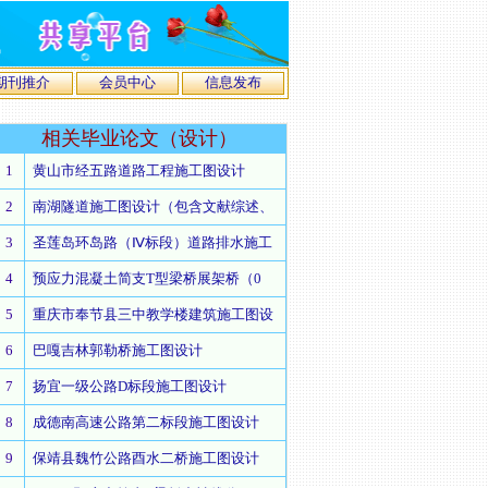
期刊推介
会员中心
信息发布
相关
毕业论文（设计）
1
黄山市经五路道路工程施工图设计
2
南湖隧道施工图设计（包含文献综述、
3
圣莲岛环岛路（Ⅳ标段）道路排水施工
4
预应力混凝土简支T型梁桥展架桥（0
5
重庆市奉节县三中教学楼建筑施工图设
6
巴嘎吉林郭勒桥施工图设计
7
扬宜一级公路D标段施工图设计
8
成德南高速公路第二标段施工图设计
9
保靖县魏竹公路酉水二桥施工图设计