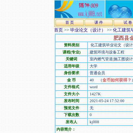
首 页
课 件
试 卷
首页
>>
毕业论文（设计）
>>
化工建筑
肥西县
资料类别
化工建筑毕业论文（设计
课程(专业)
建筑环境与设备工程
关键词
室内燃气管道|施工图设计
适用年级
大学
身份要求
普通会员
金 币
40
（
金币如何获得？
文件格式
word
文件大小
1427
K
发布时间
2021-05-24 17:52:00
预览文件
无
下载次数
0
发布人
kj008
内容简介：