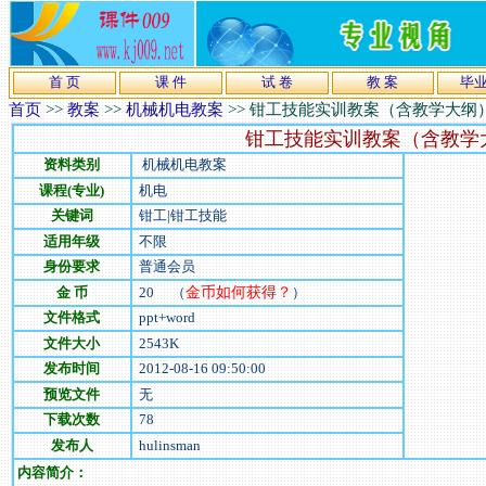
首 页
课 件
试 卷
教 案
毕
首页
>>
教案
>>
机械机电教案
>>
钳工技能实训教案（含教学大纲
钳工技能实训教案（含教学
资料类别
机械机电教案
课程(专业)
机电
关键词
钳工|钳工技能
适用年级
不限
身份要求
普通会员
金 币
20
（
金币如何获得？
）
文件格式
ppt+word
文件大小
2543
K
发布时间
2012-08-16 09:50:00
预览文件
无
下载次数
78
发布人
hulinsman
内容简介：