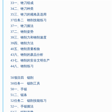
33一、锉刀组成
34二、锉刀种类
35三、锉刀的规格及选用
37任务二 锉削技能练习
37一、锉刀握法
37二、锉削姿势
39三、锉削力和锉削速度
39四、锉削方法
40五、锉削质量检验
43六、锉削的废品分析
43七、锉削的安全文明生产
44八、锉削练习
50项目四 锯削
50任务一 锯削工具
50一、手锯
51二、锯条
52任务二 锯削技能练习
52一、手锯握法