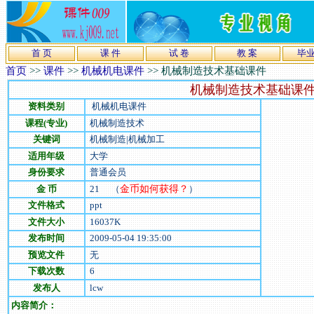
首 页
课 件
试 卷
教 案
毕
首页
>>
课件
>>
机械机电课件
>>
机械制造技术基础课件
机械制造技术基础课
资料类别
机械机电课件
课程(专业)
机械制造技术
关键词
机械制造|机械加工
适用年级
大学
身份要求
普通会员
金 币
21
（
金币如何获得？
）
文件格式
ppt
文件大小
16037
K
发布时间
2009-05-04 19:35:00
预览文件
无
下载次数
6
发布人
lcw
内容简介：