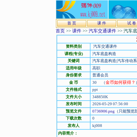
首 页
课 件
试 卷
首页
>>
课件
>>
汽车交通课件
>>
汽车底
资料类别
汽车交通课件
课程(专业)
汽车底盘构造
关键词
汽车底盘构造|汽车传动
适用年级
高职
身份要求
普通会员
金 币
30
（
金币如何获得？
文件格式
ppt
文件大小
348850
K
发布时间
2026-05-29 07:56:00
预览文件
0736906.png
（只能预览
下载次数
0
发布人
kj008
内容简介：