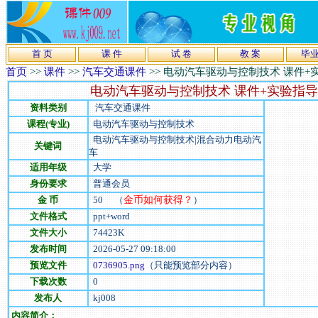
首 页
课 件
试 卷
教 案
毕
首页
>>
课件
>>
汽车交通课件
>>
电动汽车驱动与控制技术 课件+
电动汽车驱动与控制技术 课件+实验指导
资料类别
汽车交通课件
课程(专业)
电动汽车驱动与控制技术
电动汽车驱动与控制技术|混合动力电动汽
关键词
车
适用年级
大学
身份要求
普通会员
金 币
50
（
金币如何获得？
）
文件格式
ppt+word
文件大小
74423
K
发布时间
2026-05-27 09:18:00
预览文件
0736905.png
（只能预览部分内容）
下载次数
0
发布人
kj008
内容简介：