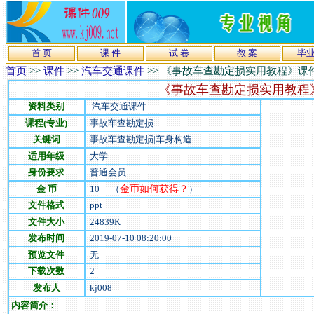
首 页
课 件
试 卷
教 案
毕
首页
>>
课件
>>
汽车交通课件
>>
《事故车查勘定损实用教程》课
《事故车查勘定损实用教程
资料类别
汽车交通课件
课程(专业)
事故车查勘定损
关键词
事故车查勘定损|车身构造
适用年级
大学
身份要求
普通会员
金 币
10
（
金币如何获得？
）
文件格式
ppt
文件大小
24839
K
发布时间
2019-07-10 08:20:00
预览文件
无
下载次数
2
发布人
kj008
内容简介：