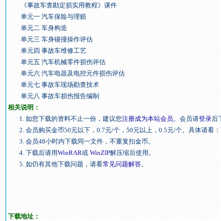
《事故车查勘定损实用教程》课件
单元一 汽车保险与理赔
单元二 车身构造
单元三 车身碰撞操作评估
单元四 事故车维修工艺
单元五 汽车机械零件损伤评估
单元六 汽车电器及电控元件损伤评估
单元七 事故车现场勘查技术
单元八 事故车损伤报告编制
相关说明：
1. 如您下载的资料不止一份，建议您
注册成为本站会员
。会员请
登录
后
2. 会员购买金币50元以下，0.7元/个，50元以上，0.5元/个。具体请看：
3. 会员48小时内下载同一文件，不重复扣金币。
4. 下载后请用
WinRAR
或
WinZIP
解压缩后使用。
5. 如仍有其他下载问题，请看
常见问题解答
。
下载地址：