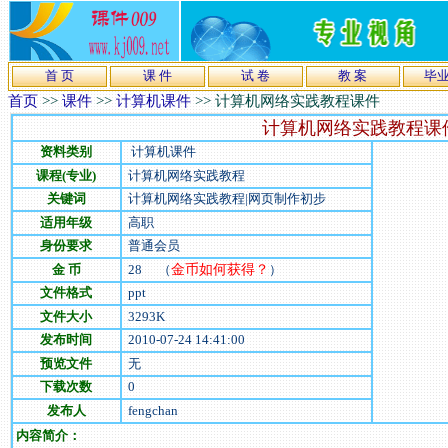
首 页
课 件
试 卷
教 案
毕
首页
>>
课件
>>
计算机课件
>>
计算机网络实践教程课件
计算机网络实践教程课
资料类别
计算机课件
课程(专业)
计算机网络实践教程
关键词
计算机网络实践教程|网页制作初步
适用年级
高职
身份要求
普通会员
金 币
28
（
金币如何获得？
）
文件格式
ppt
文件大小
3293
K
发布时间
2010-07-24 14:41:00
预览文件
无
下载次数
0
发布人
fengchan
内容简介：