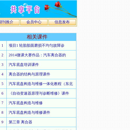
期刊推介
会员中心
信息发布
相关
课件
1
项目1 轮胎胎面磨损不均匀故障诊
2
2014微课大赛作品：汽车离合器的
3
汽车底盘培训课件
4
离合器的结构与原理课件
5
汽车底盘构造与维修一体化教程（东北
6
《自动变速器原理与诊断维修》课件
7
汽车底盘构造与维修
8
汽车底盘构造与维修课件
9
第三章 离合器