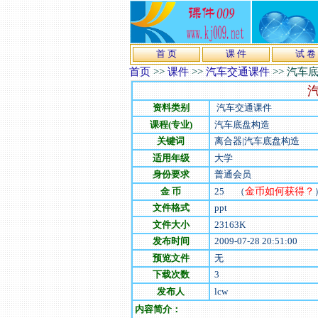
首 页
课 件
试 卷
首页
>>
课件
>>
汽车交通课件
>>
汽车底
汽
资料类别
汽车交通课件
课程(专业)
汽车底盘构造
关键词
离合器|汽车底盘构造
适用年级
大学
身份要求
普通会员
金 币
25
（
金币如何获得？
文件格式
ppt
文件大小
23163
K
发布时间
2009-07-28 20:51:00
预览文件
无
下载次数
3
发布人
lcw
内容简介：