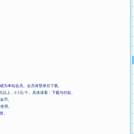
成为本站会员
。会员请
登录
后下载。
元以上，0.5元/个。具体请看：
下载与付款
。
扣金币。
后使用。
答
。