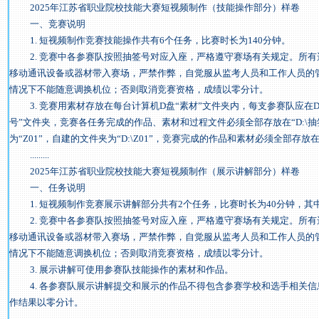
2025年江苏省职业院校技能大赛短视频制作（技能操作部分）样卷
一、竞赛说明
1. 短视频制作竞赛技能操作共有6个任务，比赛时长为140分钟。
2. 竞赛中各参赛队按照抽签号对应入座，严格遵守赛场有关规定。所有
移动通讯设备或器材带入赛场，严禁作弊，自觉服从监考人员和工作人员的
情况下不能随意调换机位；否则取消竞赛资格，成绩以零分计。
3. 竞赛用素材存放在每台计算机D盘“素材”文件夹内，每支参赛队应在
号”文件夹，竞赛各任务完成的作品、素材和过程文件必须全部存放在“D:\
为“Z01”，自建的文件夹为“D:\Z01”，竞赛完成的作品和素材必须全部存放在“
.........
2025年江苏省职业院校技能大赛短视频制作（展示讲解部分）样卷
一、任务说明
1. 短视频制作竞赛展示讲解部分共有2个任务，比赛时长为40分钟，其中
2. 竞赛中各参赛队按照抽签号对应入座，严格遵守赛场有关规定。所有
移动通讯设备或器材带入赛场，严禁作弊，自觉服从监考人员和工作人员的
情况下不能随意调换机位；否则取消竞赛资格，成绩以零分计。
3. 展示讲解可使用参赛队技能操作的素材和作品。
4. 各参赛队展示讲解提交和展示的作品不得包含参赛学校和选手相关信
作结果以零分计。
.......