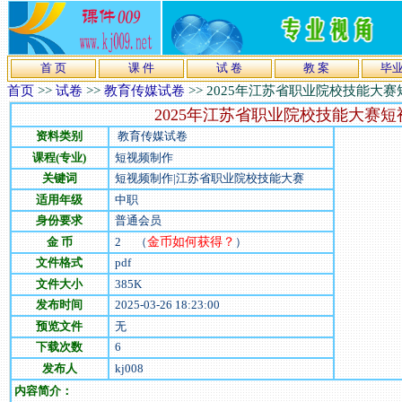
首 页
课 件
试 卷
教 案
毕
首页
>>
试卷
>>
教育传媒试卷
>>
2025年江苏省职业院校技能大
2025年江苏省职业院校技能大赛
资料类别
教育传媒试卷
课程(专业)
短视频制作
关键词
短视频制作|江苏省职业院校技能大赛
适用年级
中职
身份要求
普通会员
金 币
2
（
金币如何获得？
）
文件格式
pdf
文件大小
385
K
发布时间
2025-03-26 18:23:00
预览文件
无
下载次数
6
发布人
kj008
内容简介：