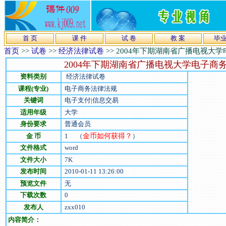
首 页
课 件
试 卷
教 案
毕
首页
>>
试卷
>>
经济法律试卷
>>
2004年下期湖南省广播电视大
2004年下期湖南省广播电视大学电子商
资料类别
经济法律试卷
课程(专业)
电子商务法律法规
关键词
电子支付|信息交易
适用年级
大学
身份要求
普通会员
金 币
1
（
金币如何获得？
）
文件格式
word
文件大小
7
K
发布时间
2010-01-11 13:26:00
预览文件
无
下载次数
0
发布人
zxx010
内容简介：