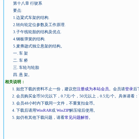
第十八章 行驶系
要点:
1.边粱式车架的结构.
2.转向轮定位参数及工作原理.
3.子午线轮胎的结构及优点.
4.钢板弹簧的结构.
5.麦弗逊式独立悬架的结构。
一. 车 架
二. 车 桥
三. 车轮与轮胎
四. 悬 架。
相关说明：
1. 如您下载的资料不止一份，建议您
注册成为本站会员
。会员请
登录
后
2. 会员购买金币50元以下，0.7元/个，50元以上，0.5元/个。具体请看：
3. 会员48小时内下载同一文件，不重复扣金币。
4. 下载后请用
WinRAR
或
WinZIP
解压缩后使用。
5. 如仍有其他下载问题，请看
常见问题解答
。