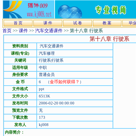
首 页
课 件
试 卷
教 案
毕
首页
>>
课件
>>
汽车交通课件
>>
第十八章 行驶系
第十八章 行驶系
资料类别
汽车交通课件
课程(专业)
汽车修理
关键词
行驶系|行驶系
适用年级
中职
身份要求
普通会员
金 币
6
（
金币如何获得？
）
文件格式
ppt
文件大小
6513
K
发布时间
2006-02-20 00:00:00
预览文件
无
下载次数
173
发布人
kj008
内容简介：