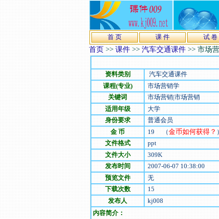
首 页
课 件
试 卷
首页
>>
课件
>>
汽车交通课件
>>
市场
资料类别
汽车交通课件
课程(专业)
市场营销学
关键词
市场营销|市场营销
适用年级
大学
身份要求
普通会员
金 币
19
（
金币如何获得？
文件格式
ppt
文件大小
309
K
发布时间
2007-06-07 10:38:00
预览文件
无
下载次数
15
发布人
kj008
内容简介：