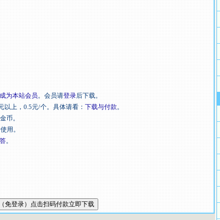
成为本站会员
。会员请
登录
后下载。
元以上，0.5元/个。具体请看：
下载与付款
。
扣金币。
后使用。
答
。