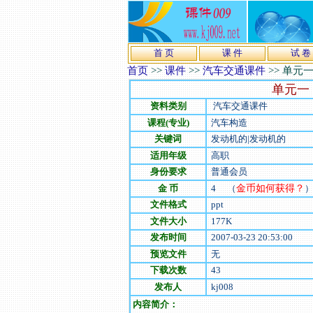
首 页
课 件
试 卷
首页
>>
课件
>>
汽车交通课件
>>
单元一
单元一
资料类别
汽车交通课件
课程(专业)
汽车构造
关键词
发动机的|发动机的
适用年级
高职
身份要求
普通会员
金 币
4
（
金币如何获得？
文件格式
ppt
文件大小
177
K
发布时间
2007-03-23 20:53:00
预览文件
无
下载次数
43
发布人
kj008
内容简介：