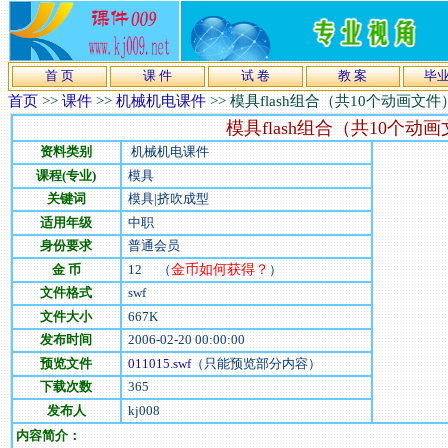
首 页
课 件
试 卷
教 案
毕
首页
>>
课件
>>
机械机电课件
>>
模具flash组合（共10个动画文件
模具flash组合（共10个动
资料类别
机械机电课件
课程(专业)
模具
关键词
模具|挤吹成型
适用年级
中职
身份要求
普通会员
金 币
12
（
金币如何获得？
）
文件格式
swf
文件大小
667
K
发布时间
2006-02-20 00:00:00
预览文件
011015.swf
（只能预览部分内容）
下载次数
365
发布人
kj008
内容简介：