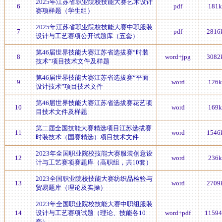
2025年江苏省职业院校技能大赛艺术设计
6
pdf
181k
赛项样题（学生组）
2025年江苏省职业院校技能大赛中职服装
7
pdf
2816
设计与工艺赛项公开试题库（五套）
第46届世界技能大赛江苏省选拔赛“时装
8
word+jpg
3082
技术”项目技术文件及样题
第46届世界技能大赛江苏省选拔赛“平面
9
word
126k
设计技术”项目技术文件
第46届世界技能大赛江苏省选拔赛花艺项
10
word
169k
目技术文件及样题
第二届全国技能大赛精选项目江苏选拔赛
11
word
1546
时装技术（国赛精选）项目技术文件
2023年全国职业院校技能大赛服装创意设
12
word
236k
计与工艺赛项赛题库（高职组，共10套）
2023全国职业院校技能大赛纺织品检验与
13
word
2709
贸易题库（理论及实操）
2023年全国职业院校技能大赛中职组服装
14
设计与工艺赛项试题（理论、技能各10
word+pdf
11594
套）