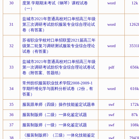
30
度第 学期期末考试《钢琴》课程试卷
word
12k
（一）
盐城市2021年普通高校对口单招高三年级
31
第三次调研考试纺织服装专业综合理论试
word
1262
卷（有答案）
苏省职业学校对口单招联盟2021届高三年
32
级第二轮复习调研测试服装专业综合理论
word
3531
试卷（有答案）
盐城市2021年普通高校对口单招高三年级
33
第一次调研考试纺织专业综合理论试卷试
pdf
656k
卷（附答案、答题纸）
常州纺织服装职业技术学院2008-2009-1
34
学期纤维化学与面料分析试卷（2份，有
word
616k
答案）
35
服装跟单师（四级）操作技能鉴定试题单
swf
172k
36
服装制版师（二级）一体化鉴定试题
swf
87k
37
服装制版师（一级）一体化鉴定试题
swf
108k
《服装制版师》（三级）一体化技能鉴定
38
swf
7943