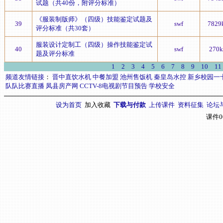
试题（共40份，附评分标准）
《服装制版师》（四级）技能鉴定试题及
39
swf
7829
评分标准（共30套）
服装设计定制工（四级）操作技能鉴定试
40
swf
270k
题及评分标准
1
2
3
4
5
6
7
8
9
10
11
频道友情链接
：
晋中直饮水机
中餐加盟
池州售饭机
秦皇岛水控
新乡校园一
队队比赛直播
凤县房产网
CCTV-8电视剧节目预告
学校安全
设为首页
加入收藏
下载与付款
上传课件
资料征集
论坛
课件0