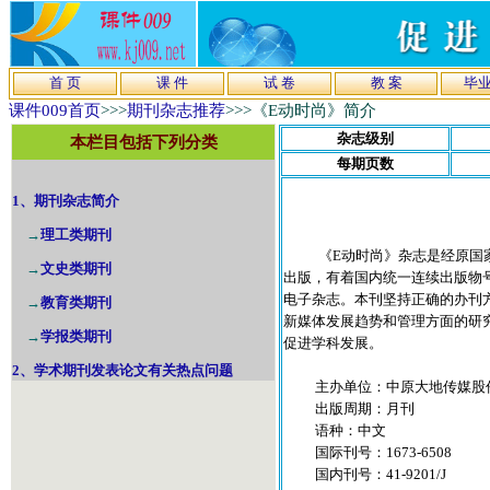
首 页
课 件
试 卷
教 案
毕
课件009首页
>>>
期刊杂志推荐
>>>《
E动时尚
》简介
杂志级别
本栏目包括下列分类
每期页数
1、期刊杂志简介
→
理工类期刊
《E动时尚》杂志是经原国家
→
文史类期刊
出版，有着国内统一连续出版物号(CN
电子杂志。本刊坚持正确的办刊
→
教育类期刊
新媒体发展趋势和管理方面的研
→
学报类期刊
促进学科发展。
2、学术期刊发表论文有关热点问题
主办单位：中原大地传媒股
出版周期：月刊
语种：中文
国际刊号：1673-6508
国内刊号：41-9201/J