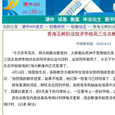
课件
试卷
教案
毕业论文
图书
当前位置：
课件009首页
>>
职教研究
>>
职教动态
>>
青海玉树职
青海玉树职业技术学校高三生在
中国青年报 2010/4/23
“今天非常高兴，再次相聚在教室内，大家都从死神手里挣脱出来，
三语文老师李艳对全班同学讲出这句话时，全班同学都哭了。今天下午
生在学校操场的7顶大帐篷内正式复课了。
4月14日，地震发生后，该校教学大楼和学生宿舍全部坍塌或变成
识，“按照我的教学进度，如果不地震，他们第一轮复习已经结束了，
得知复课的消息，财旺永忠回到学校。虽然母亲和妹妹在地震中去世
了，我要赶紧复习，把8天落下的功课补上。一定要考上一所好学校，
原先在教室内悬挂着高考倒计时牌每天更新，现在帐篷学校里没有
倒计时。(记者 林洁)