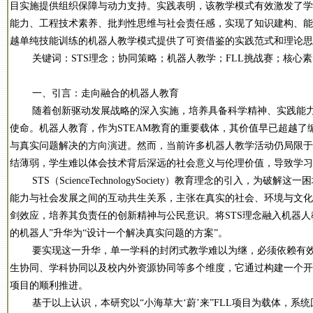
目实施提供组织保障与动力支持。实践表明，该教学模式有效激发了学
能力、工程技术素养、批判性思维与社会责任感，实现了知识建构、能
越单纯技能训练的机器人教学模式提供了可资借鉴的实践范式和理论思
关键词：STS理念；协同策略；机器人教学；FLL挑战赛；核心素
一、引言：走向融合的机器人教育
随着创新驱动发展战略的深入实施，培养具备科学精神、实践能力
使命。机器人教育，作为STEAM教育的重要载体，其价值早已超越
与真实问题解决的方向演进。然而，当前许多机器人教学活动仍局限于
结薄弱，学生难以体会技术背后深远的社会意义与伦理价值，导致学习
STS（ScienceTechnologySociety）教育理念的引入，为
能力与社会发展之间的互动共生关系，主张在真实的社会、环境与文化
剑效应，培养其负责任的创新精神与公民意识。将STS理念融入机器人
的机器人”升华为“设计一个解决真实问题的方案”。
要实现这一升华，单一学科的封闭式教学难以为继，必须依赖有效
生协同、学科协同以及校内外资源协同等多个维度，它通过构建一个开
项目的顺利推进。
基于以上认识，本研究以“小海草大‘蔚’来”FLL项目为载体，系统