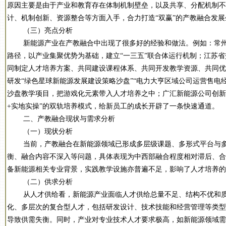
原因主要是由于产业和教育存在体制机制壁垒，以及共享、分配机制不
计、机制创新、资源整合等方面入手，合力打造“双赢”的产教融合发展
（三）亮点分析
新能源产业在产教融合中出现了很多好的经验和做法。例如：常州新
路径，以产业集聚优势为基础，建立“一三五”联合体运行机制；江苏
同制定人才培养方案、共同建设课程体系、共同开发教学资源、共同优
研发“绿色星球新能源发展建设策略沙盘”“电力大亨区域公司运营售电经
沙盘教学项目，把游戏化元素带入人才培养之中；广汇新能源公司创新开
+实地实操”的双轨培养模式，给新员工的成长开辟了一条快速通道。
二、产教融合现状与需求分析
（一）现状分析
当前，产教融合在新能源领域已形成多层级课题、多形式平台与多
衡、融合内容不深入等问题，具体表现为中西部融合程度相对滞后、合
备新能源相关专业背景，实践教学设施亦普遍不足，影响了人才培养的
（二）供求分析
从人才供给看，新能源产业面临人才供给总量不足、结构不优和质
化、多层次的复合型人才，包括研发设计、技术技能和经营管理等类型
导致供需失衡。同时，产业对专业技术人才要求极高，如新能源领域需