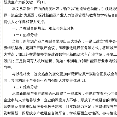
新质生产力的关键一环[1]。
本文从新质生产力的角度出发，确立以“创造绿色动能，引领能源变
界一流企业”为愿景，探讨新能源产业人力资源管理与教育教学相结合
提供人才保障和智力支持。
一、产教融合的热点、难点与亮点分析
（一）热点分析
当前，新能源产业产教融合呈现出三大热点：一是以建立“理事会—
级组织架构，定期召开联席会议，压茬推进建设任务等方式，将区域产
为重点，如江苏交通技师学院建设数字化新能源汽车产业学院，开发工
段[3]；三是协同育人机制创新，例如：华润电力创新“能源行业市场
当中。
与以往相比，这次热点的变化更加体现新能源产教融合正从校企单点
同，共同构建全产业链生态与创新人才培养体系[2]。
（二）难点分析
尽管新能源产业产教融合已取得了一些成效，但也存在着不少问题
企业参与人才培养较少，企业的深度介入不够，形成了产教融合的“断崖
师数量及质量难以适应专业教学需求，且实践能力不足；三是课程与产
及时更新；四是缺少产教融合交流平台，学校层面主动性高、参与性较