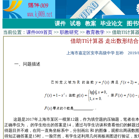
课件
试卷
教案
毕业论文
图书
当前位置：
课件009首页
>>
职教研究
>>
教育教学
>>
借助TI计算
借助TI计算器 走出数形结
上海市嘉定区安亭高级中学 彭朴 2019/8/11
一、问题描述
这题是2017年上海市某区一模第12题，作为填空题的压轴题，笔者在本
正确率仅为 ， 的学生给出的答案是14，通过与学生访谈和查看他们的解
得题目并不难，在同一直角坐标系中，分别画出 和 的图像，观察出两函数图
得知正确答案是15时，一脸茫然，有学生还利用几何画板画图进行验证，发